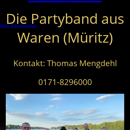
und zu optimieren.
Ablehnen
Die Partyband aus
Alle akzeptieren
Speichern
Mehr Informationen
Waren (Müritz)
Kontakt: Thomas Mengdehl
0171-8296000