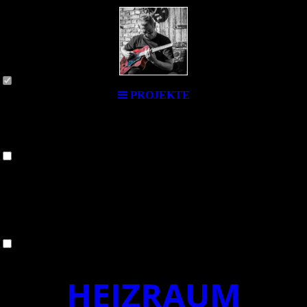
iten -
Cookie-Einstellungen
Diese Webseite verwendet Cookies, um Besuchern ein optimales
Nutzererlebnis zu bieten. Bestimmte Inhalte von Drittanbietern werden
nur angezeigt, wenn die entsprechende Option aktiviert ist. Die
Datenverarbeitung kann dann auch in einem Drittland erfolgen.
Weitere Informationen hierzu in der Datenschutzerklärung.
Technisch notwendige
PROJEKTE
Willkomm
Diese Cookies sind zum Betrieb der Webseite notwendig, z.B. zum
Schutz vor Hackerangriffen und zur Gewährleistung eines
konsistenten und der Nachfrage angepassten Erscheinungsbilds der
Seite.
Analytische
en!
Diese Cookies werden verwendet, um das Nutzererlebnis weiter zu
optimieren. Hierunter fallen auch Statistiken, die dem
Webseitenbetreiber von Drittanbietern zur Verfügung gestellt werden,
sowie die Ausspielung von personalisierter Werbung durch die
Nachverfolgung der Nutzeraktivität über verschiedene Webseiten.
Drittanbieter-Inhalte
Diese Webseite bietet möglicherweise Inhalte oder Funktionalitäten an,
HEIZRAUM
die von Drittanbietern eigenverantwortlich zur Verfügung gestellt
werden. Diese Drittanbieter können eigene Cookies setzen, z.B. um
die Nutzeraktivität zu verfolgen oder ihre Angebote zu personalisieren