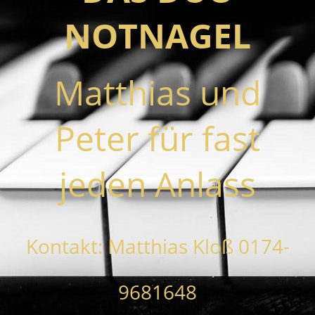
NOTNAGEL
Matthias und
Peter für fast
jeden Anlass
Kontakt: Matthias Kloß 0174-
9681648